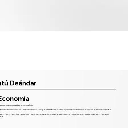
antú Deándar
 Economía
 profesional, empresarial y en el servicio público.
eriódico “El Mañana” de Nuevo Laredo e integrante del Consejo de Administración de Editora Argos donde encabezó diversas iniciativas de desarrollo corporativo.
jer, del Consejo Consultivo Municipal de la Mujer y del Consejo de Evaluación Ciudadana de Nuevo Laredo. En 2019 asumió la Coordinación Estatal del Consejo para el
NECE.