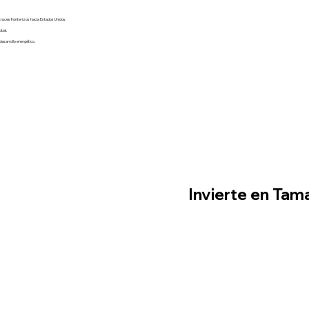
cruces fronterizos hacia Estados Unidos.
obal.
desarrollo energético.
Invierte en Tam