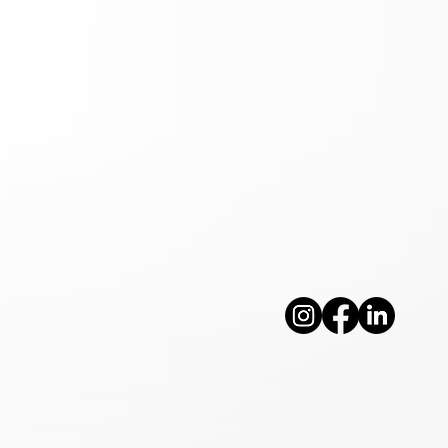
A
soc
de D