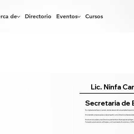
rca de
Directorio
Eventos
Cursos
Lic. Ninfa C
Secretaria de
Es originaria de Nuevo Laredo, donde desarrolló una amplia trayectoria
En el ámbito empresarial se desempeñó como Directora General del P
En el servicio público, fue Directora del Instituto Municipal de la Mu
Fomento a la Inversión, el Empleo y el Crecimiento Económico, COFI