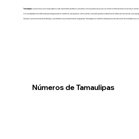
Tamaulipas
se posiciona como el eje logístico más importante de México, actuando como la puerta de acceso al comercio internacional con la mayor red de 
Con una plataforma multimodal que integra puertos marítimos, aeropuertos y ferrocarriles, el estado garantiza eficiencia en el flujo de mercancías a escala gl
Gracias a una economía diversificada y una infraestructura industrial de vanguardia, Tamaulipas es el destino ideal para la relocalización de manufactura y el 
Números de Tamaulipas