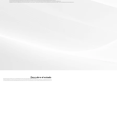
Doctor en Administración Pública con doble especialidad en Federalismo y Administración Pública. Maestría en Finanzas. Asesor patrimonial, financiero y fiscal de empresas de los Estados de Zacatecas, ciudad de México y Jalisco.
Dentro de los cargos de alta responsabilidad que ha desempeñado está, Jefe de la Sección Aduanera del Aeropuerto Internacional de Zacatecas, dos veces Secretario Finanzas del Estado de Zacatecas y Alcalde de la Capital del Estado de Zacatecas.
Ha sido síndico del Contribuyente por el Colegio de Contadores Públicos de Zacatecas, Vicepresidente Nacional del Subsistema Nacional de Gasto Público, Presidente del Instituto Mexicano de Contadores Públicos en Zacatecas y Presidente Nacional del Comité de Vigilancia del Sistema de Participaciones Federales.
Descubre el estado
Zacatecas
se consolida como el estado que transforma a México, posicionándose como un líder mundial en minería y un nodo estratégico para la industria pesada.
Gracias a una conectividad óptima con los principales centros industriales del país y un clúster minero consolidado, el estado ofrece un entorno fértil para la innovación tecnológica y el desarrollo de cadenas de suministro de alto valor.
Invertir en Zacatecas es integrarse a un ecosistema de investigación de vanguardia, respaldado por una fuerza laboral altamente especializada y recursos naturales inigualables que garantizan el éxito empresarial de cara al futuro.