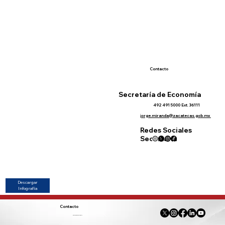
Contacto
Secretaría de Economía
492 491 5000 Ext. 36111
jorge.miranda@zacatecas.gob.mx
Redes Sociales
Secretaría
Descargar
Infografía
Contacto
innovacion@amsde.mx